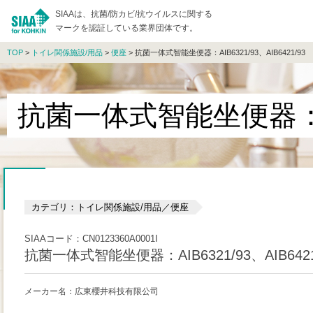
SIAAは、抗菌/防カビ/抗ウイルスに関する
マークを認証している業界団体です。
TOP
>
トイレ関係施設/用品
>
便座
> 抗菌一体式智能坐便器：AIB6321/93、AIB6421/93
抗菌一体式智能坐便器：AIB6
カテゴリ：トイレ関係施設/用品／便座
SIAAコード：CN0123360A0001I
抗菌一体式智能坐便器：AIB6321/93、AIB6421
メーカー名：広東櫻井科技有限公司