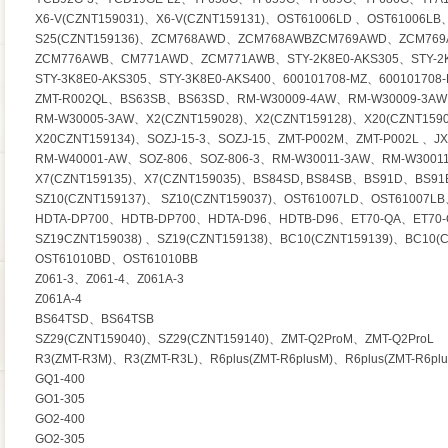
X6-V(CZNT159031)、X6-V(CZNT159131)、OST61006LD 、OST61006LB、
S25(CZNT159136)、ZCM768AWD、ZCM768AWBZCM769AWD、ZCM76
ZCM776AWB、CM771AWD、ZCM771AWB、STY-2K8E0-AKS305、STY-2K
STY-3K8E0-AKS305、STY-3K8E0-AKS400、600101708-MZ、600101708
ZMT-R002QL、BS63SB、BS63SD、RM-W30009-4AW、RM-W30009-3AW
RM-W30005-3AW、X2(CZNT159028)、X2(CZNT159128)、X20(CZNT159
X20CZNT159134)、SOZJ-15-3、SOZJ-15、ZMT-P002M、ZMT-P002L 、JX
RM-W40001-AW、SOZ-806、SOZ-806-3、RM-W30011-3AW、RM-W3001
X7(CZNT159135)、X7(CZNT159035)、BS84SD, BS84SB、BS91D、BS91
SZ10(CZNT159137)、 SZ10(CZNT159037)、OST61007LD、OST61007L
HDTA-DP700、HDTB-DP700、HDTA-D96、HDTB-D96、ET70-QA、ET70-
SZ19CZNT159038) 、SZ19(CZNT159138)、BC10(CZNT159139)、BC10(C
OST61010BD、OST61010BB
Z061-3、Z061-4、Z061A-3
Z061A-4
BS64TSD、BS64TSB
SZ29(CZNT159040)、SZ29(CZNT159140)、ZMT-Q2ProM、ZMT-Q2ProL
R3(ZMT-R3M)、R3(ZMT-R3L)、R6plus(ZMT-R6plusM)、R6plus(ZMT-R6pl
GQ1-400
GO1-305
GO2-400
GO2-305