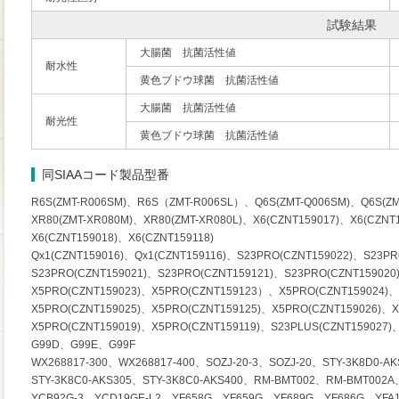
試験結果
大腸菌 抗菌活性値
耐水性
黄色ブドウ球菌 抗菌活性値
大腸菌 抗菌活性値
耐光性
黄色ブドウ球菌 抗菌活性値
同SIAAコード製品型番
R6S(ZMT-R006SM)、R6S（ZMT-R006SL）、Q6S(ZMT-Q006SM)、Q6S(ZM
XR80(ZMT-XR080M)、XR80(ZMT-XR080L)、X6(CZNT159017)、X6(CZNT1
X6(CZNT159018)、X6(CZNT159118)
Qx1(CZNT159016)、Qx1(CZNT159116)、S23PRO(CZNT159022)、S23PR
S23PRO(CZNT159021)、S23PRO(CZNT159121)、S23PRO(CZNT159020
X5PRO(CZNT159023)、X5PRO(CZNT159123）、X5PRO(CZNT159024)、
X5PRO(CZNT159025)、X5PRO(CZNT159125)、X5PRO(CZNT159026)、X
X5PRO(CZNT159019)、X5PRO(CZNT159119)、S23PLUS(CZNT159027)、
G99D、G99E、G99F
WX268817-300、WX268817-400、SOZJ-20-3、SOZJ-20、STY-3K8D0-AK
STY-3K8C0-AKS305、STY-3K8C0-AKS400、RM-BMT002、RM-BMT002
YCB92G-3、YCD19GE-L2、YF658G、YF659G、YF689G、YF686G、YFA11