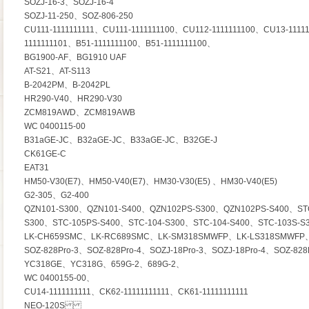
SOZJ-16-3、SOZJ-16-4
SOZJ-11-250、SOZ-806-250
CU111-1111111111、CU111-1111111100、CU112-1111111100、CU13-1111
1111111101、B51-1111111100、B51-1111111100、
BG1900-AF、BG1910 UAF
AT-S21、AT-S113
B-2042PM、B-2042PL
HR290-V40、HR290-V30
ZCM819AWD、ZCM819AWB
WC 0400115-00
B31aGE-JC、B32aGE-JC、B33aGE-JC、B32GE-J
CK61GE-C
EAT31
HM50-V30(E7)、HM50-V40(E7)、HM30-V30(E5) 、HM30-V40(E5)
G2-305、G2-400
QZN101-S300、QZN101-S400、QZN102PS-S300、QZN102PS-S400、STC
S300、STC-105PS-S400、STC-104-S300、STC-104-S400、STC-103S-S
LK-CH659SMC、LK-RC689SMC、LK-SM318SMWFP、LK-LS318SMWFP
SOZ-828Pro-3、SOZ-828Pro-4、SOZJ-18Pro-3、SOZJ-18Pro-4、SOZ-82
YC318GE、YC318G、659G-2、689G-2、
WC 0400155-00、
CU14-1111111111、CK62-11111111111、CK61-11111111111
NEO-120S