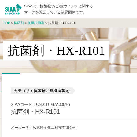
SIAAは、抗菌/防カビ/抗ウイルスに関する
マークを認証している業界団体です。
TOP
>
抗菌剤
>
無機抗菌剤
> 抗菌剤・HX-R101
抗菌剤・HX-R101
カテゴリ：抗菌剤／無機抗菌剤
SIAAコード：CN0111082A0001G
抗菌剤・HX-R101
メーカー名：広東匯金化工科技有限公司