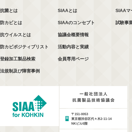
抗菌とは
SIAAとは
SIAA
防カビとは
SIAAのコンセプト
試験事
抗ウイルスとは
協議会概要情報
防カビポジティブリスト
活動内容と実績
登録加工製品検索
会員専用ページ
法規制及び障害事例
〒151-0053
東京都渋谷区代々木2-11-14
NKビル5階