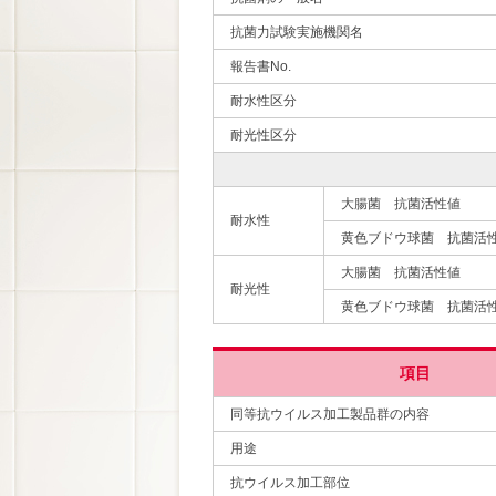
抗菌力試験実施機関名
報告書No.
耐水性区分
耐光性区分
大腸菌 抗菌活性値
耐水性
黄色ブドウ球菌 抗菌活
大腸菌 抗菌活性値
耐光性
黄色ブドウ球菌 抗菌活
項目
同等抗ウイルス加工製品群の内容
用途
抗ウイルス加工部位