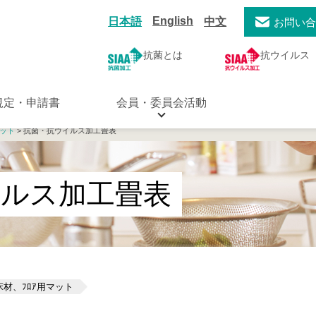
English
日本語
中文
お問い
抗菌とは
抗ウイルス
規定・申請書
会員・委員会活動
マット
> 抗菌・抗ウイルス加工畳表
イルス加工畳表
材、ﾌﾛｱ用マット