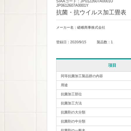
SIAAコード：JP0122607A0001U
JP0612607A0001Y
抗菌・抗ウイルス加工畳表
メーカー名：嵯峨商事株式会社
登録日：2020/9/15 製品数：1
項目
同等抗菌加工製品群の内容
用途
抗菌加工部位
抗菌加工方法
抗菌剤の大分類
抗菌剤の中分類
抗菌剤の一般名