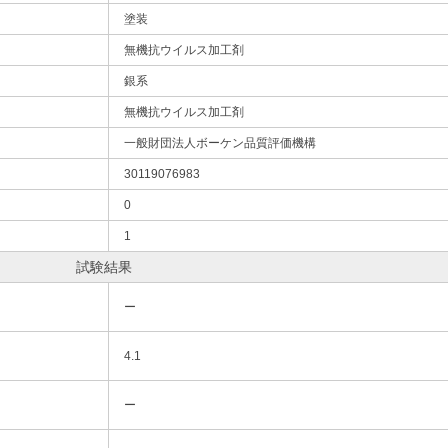
塗装
無機抗ウイルス加工剤
銀系
無機抗ウイルス加工剤
一般財団法人ボーケン品質評価機構
30119076983
0
1
試験結果
ー
4.1
ー