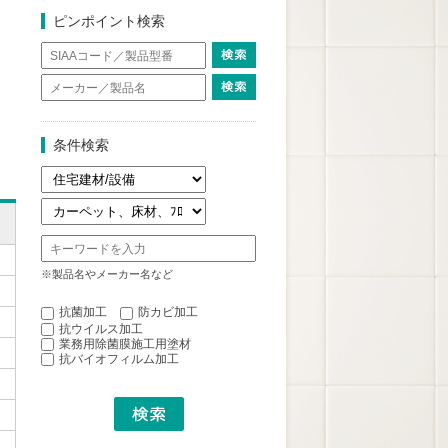
ピンポイント検索
条件検索
※製品名やメーカー名など
抗菌加工
防カビ加工
抗ウイルス加工
業務用除菌膜施工用塗材
抗バイオフィルム加工