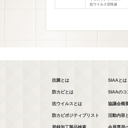
抗ウイルス活性値
抗菌とは
SIAAとは
防カビとは
SIAAの
抗ウイルスとは
協議会概
防カビポジティブリスト
活動内容
登録加工製品検索
会員専用