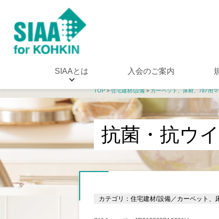
SIAAとは
入会のご案内
TOP
>
住宅建材/設備
>
カーペット、床材、ﾌﾛｱ用
抗菌・抗ウ
カテゴリ：住宅建材/設備／カーペット、床