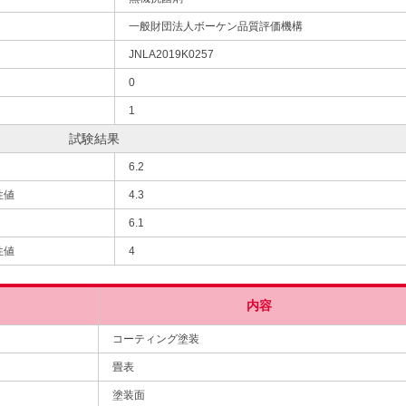
一般財団法人ボーケン品質評価機構
JNLA2019K0257
0
1
試験結果
6.2
性値
4.3
6.1
性値
4
内容
コーティング塗装
畳表
塗装面