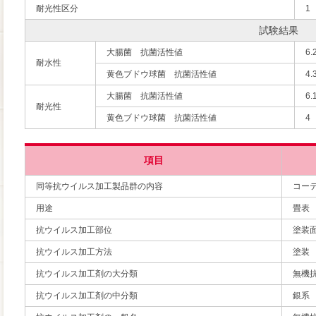
耐光性区分
1
試験結果
大腸菌 抗菌活性値
6.
耐水性
黄色ブドウ球菌 抗菌活性値
4.
大腸菌 抗菌活性値
6.
耐光性
黄色ブドウ球菌 抗菌活性値
4
項目
同等抗ウイルス加工製品群の内容
コー
用途
畳表
抗ウイルス加工部位
塗装
抗ウイルス加工方法
塗装
抗ウイルス加工剤の大分類
無機
抗ウイルス加工剤の中分類
銀系