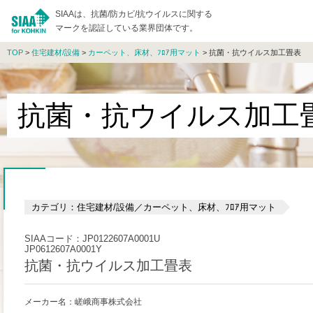
SIAAは、抗菌/防カビ/抗ウイルスに関する
マークを認証している業界団体です。
TOP
>
住宅建材/設備
>
カーペット、床材、ﾌﾛｱ用マット
> 抗菌・抗ウイルス加工畳表
抗菌・抗ウイルス加工
カテゴリ：住宅建材/設備／カーペット、床材、ﾌﾛｱ用マット
SIAAコード：JP0122607A0001U
JP0612607A0001Y
抗菌・抗ウイルス加工畳表
メーカー名：嵯峨商事株式会社