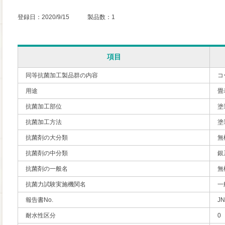
登録日：2020/9/15 製品数：1
項目
同等抗菌加工製品群の内容
コ
用途
畳
抗菌加工部位
塗
抗菌加工方法
塗
抗菌剤の大分類
無
抗菌剤の中分類
銀
抗菌剤の一般名
無
抗菌力試験実施機関名
一
報告書No.
JN
耐水性区分
0