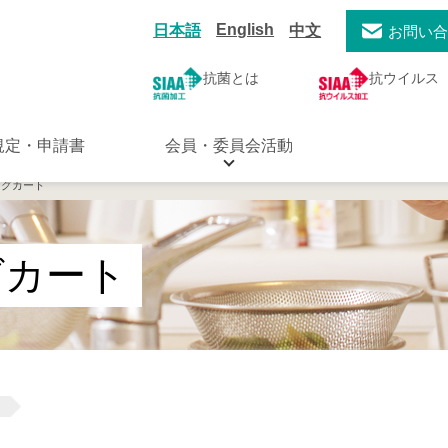
English
日本語
中文
お問い
抗菌とは
抗ウイルス
規定・申請書
会員・委員会活動
ングカート
グカート
用