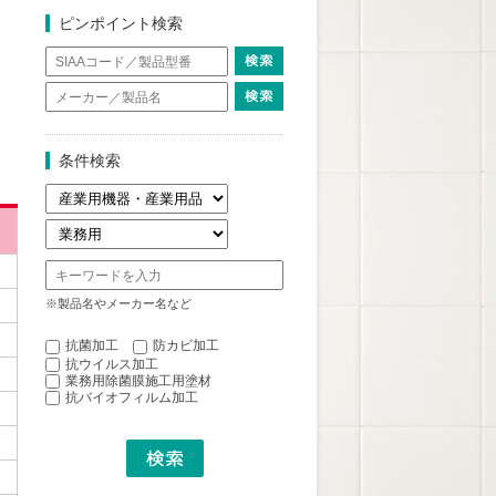
ピンポイント検索
条件検索
※製品名やメーカー名など
抗菌加工
防カビ加工
抗ウイルス加工
業務用除菌膜施工用塗材
抗バイオフィルム加工