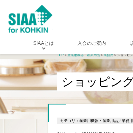
SIAAとは
入会のご案内
TOP
>
産業用機器・産業用品
>
業務用
> ショッピ
ショッピン
カテゴリ：産業用機器・産業用品／業務