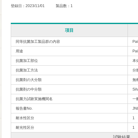
登録日：2023/11/01 製品数：1
項目
同等抗菌加工製品群の内容
Pai
用途
P
抗菌加工部位
本
抗菌加工方法
分
抗菌剤の大分類
無
抗菌剤の中分類
Sil
抗菌力試験実施機関名
一
報告書No.
JN
耐水性区分
1
耐光性区分
1
試験結果