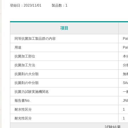
登録日：2023/11/01 製品数：1
項目
同等抗菌加工製品群の内容
Pai
用途
P
抗菌加工部位
本
抗菌加工方法
分
抗菌剤の大分類
無
抗菌剤の中分類
Sil
抗菌力試験実施機関名
一
報告書No.
JN
耐水性区分
1
耐光性区分
1
試験結果