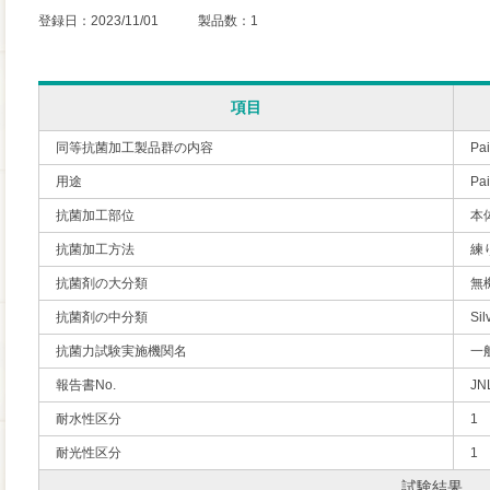
登録日：2023/11/01 製品数：1
項目
同等抗菌加工製品群の内容
Pai
用途
P
抗菌加工部位
本
抗菌加工方法
練
抗菌剤の大分類
無
抗菌剤の中分類
Sil
抗菌力試験実施機関名
一
報告書No.
JN
耐水性区分
1
耐光性区分
1
試験結果