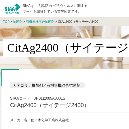
SIAAは、抗菌/防カビ/抗ウイルスに関する
マークを認証している業界団体です。
TOP
>
抗菌剤
>
有機無機混合抗菌剤
> CitAg2400（サイテージ2400）
CitAg2400（サイテージ
カテゴリ：抗菌剤／有機無機混合抗菌剤
SIAAコード：JP0111085A0001S
CitAg2400（サイテージ2400）
メーカー名：佐々木化学工業株式会社