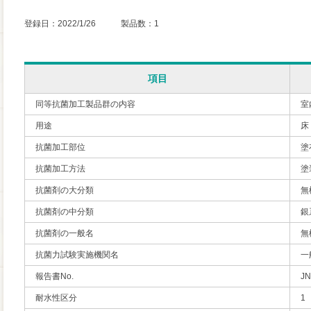
登録日：2022/1/26 製品数：1
項目
同等抗菌加工製品群の内容
室
用途
床
抗菌加工部位
塗
抗菌加工方法
塗
抗菌剤の大分類
無
抗菌剤の中分類
銀
抗菌剤の一般名
無
抗菌力試験実施機関名
一
報告書No.
JN
耐水性区分
1