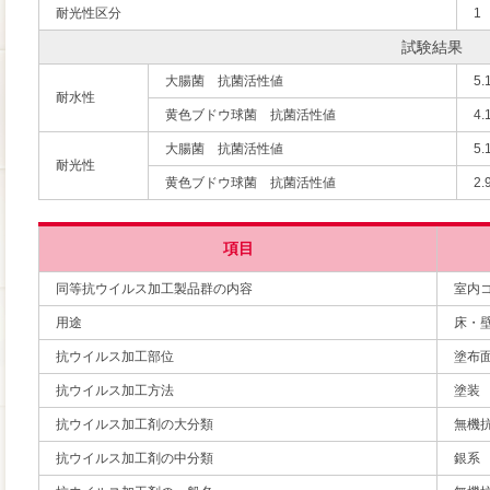
耐光性区分
1
試験結果
大腸菌 抗菌活性値
5.
耐水性
黄色ブドウ球菌 抗菌活性値
4.
大腸菌 抗菌活性値
5.
耐光性
黄色ブドウ球菌 抗菌活性値
2.
項目
同等抗ウイルス加工製品群の内容
室内
用途
床・
抗ウイルス加工部位
塗布
抗ウイルス加工方法
塗装
抗ウイルス加工剤の大分類
無機
抗ウイルス加工剤の中分類
銀系