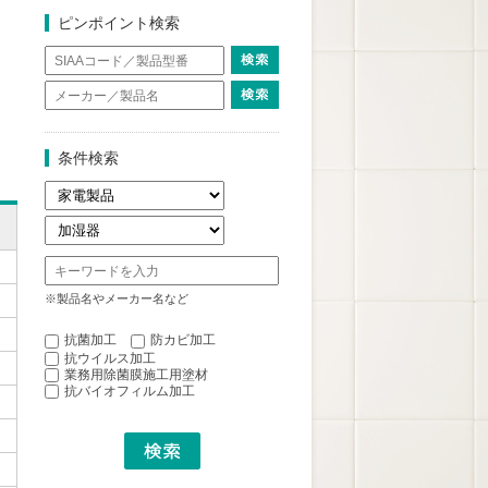
ピンポイント検索
条件検索
※製品名やメーカー名など
抗菌加工
防カビ加工
抗ウイルス加工
業務用除菌膜施工用塗材
抗バイオフィルム加工