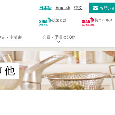
English
日本語
中文
お問い
抗菌とは
抗ウイルス
規定・申請書
会員・委員会活動
U 他