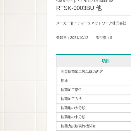
SIAAコード：JP0123130A0001M
RTSK-0003BU 他
メーカー名：ティーズネットワーク株式会社
登録日：2021/10/12 製品数：5
項目
同等抗菌加工製品群の内容
用途
抗菌加工部位
抗菌加工方法
抗菌剤の大分類
抗菌剤の中分類
抗菌力試験実施機関名