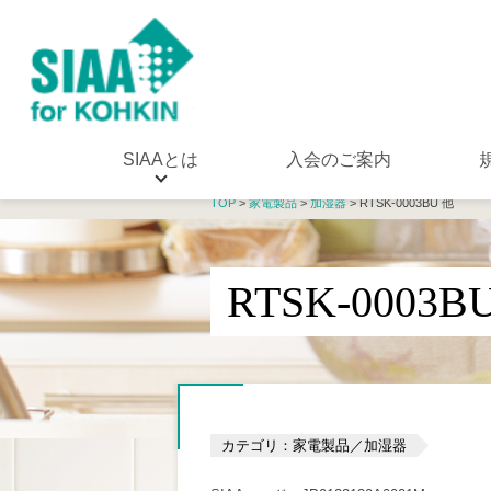
SIAAとは
入会のご案内
TOP
>
家電製品
>
加湿器
> RTSK-0003BU 他
RTSK-0003B
カテゴリ：家電製品／加湿器