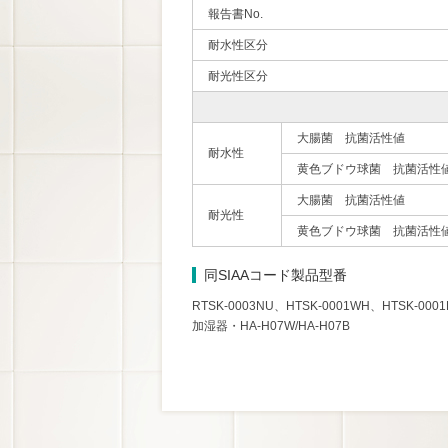
報告書No.
耐水性区分
耐光性区分
大腸菌 抗菌活性値
耐水性
黄色ブドウ球菌 抗菌活性
大腸菌 抗菌活性値
耐光性
黄色ブドウ球菌 抗菌活性
同SIAAコード製品型番
RTSK-0003NU、HTSK-0001WH、HTSK-000
加湿器・HA-H07W/HA-H07B