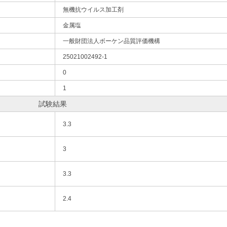
無機抗ウイルス加工剤
金属塩
一般財団法人ボーケン品質評価機構
25021002492-1
0
1
試験結果
3.3
3
3.3
2.4