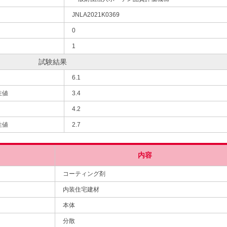
JNLA2021K0369
0
1
試験結果
6.1
性値
3.4
4.2
性値
2.7
内容
コーティング剤
内装住宅建材
本体
分散