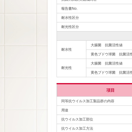
報告書No.
耐水性区分
耐光性区分
大腸菌 抗菌活性値
耐水性
黄色ブドウ球菌 抗菌活
大腸菌 抗菌活性値
耐光性
黄色ブドウ球菌 抗菌活
項目
同等抗ウイルス加工製品群の内容
用途
抗ウイルス加工部位
抗ウイルス加工方法