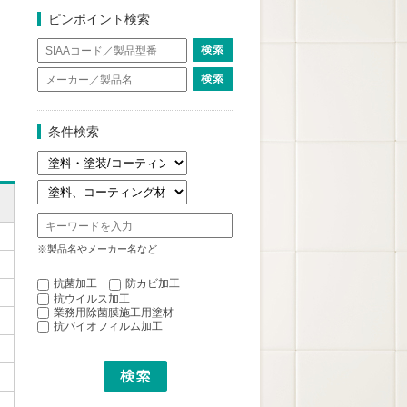
ピンポイント検索
条件検索
※製品名やメーカー名など
抗菌加工
防カビ加工
抗ウイルス加工
業務用除菌膜施工用塗材
抗バイオフィルム加工