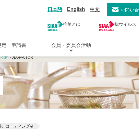
English
日本語
中文
お問い
抗菌とは
抗ウイルス
規定・申請書
会員・委員会活動
ング材
> DEOFACTOR
料、コーティング材