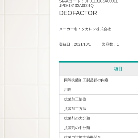
SIAAコード：JP0113103A0001L
JP0613103A0001Q
DEOFACTOR
メーカー名：タカレン株式会社
登録日：2021/10/1 製品数：1
項目
同等抗菌加工製品群の内容
用途
抗菌加工部位
抗菌加工方法
抗菌剤の大分類
抗菌剤の中分類
抗菌力試験実施機関名