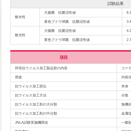
試験結果
大腸菌 抗菌活性値
6.
耐水性
黄色ブドウ球菌 抗菌活性値
3.
大腸菌 抗菌活性値
4.
耐光性
黄色ブドウ球菌 抗菌活性値
2.
項目
同等抗ウイルス加工製品群の内容
コー
用途
内装
抗ウイルス加工部位
本体
抗ウイルス加工方法
分散
抗ウイルス加工剤の大分類
無機
抗ウイルス加工剤の中分類
金属
JNLA試験実施機関名
一般