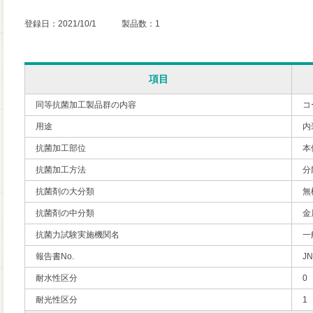
登録日：2021/10/1 製品数：1
項目
同等抗菌加工製品群の内容
コ
用途
内
抗菌加工部位
本
抗菌加工方法
分
抗菌剤の大分類
無
抗菌剤の中分類
金
抗菌力試験実施機関名
一
報告書No.
JN
耐水性区分
0
耐光性区分
1