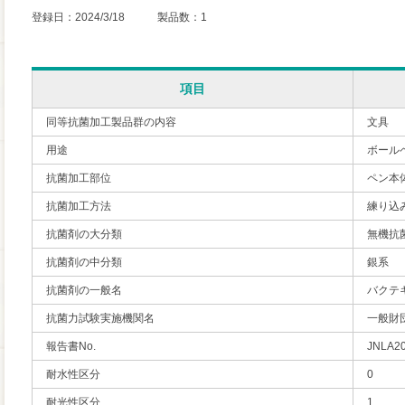
登録日：2024/3/18 製品数：1
項目
同等抗菌加工製品群の内容
文具
用途
ボール
抗菌加工部位
ペン本
抗菌加工方法
練り込
抗菌剤の大分類
無機抗
抗菌剤の中分類
銀系
抗菌剤の一般名
バクテ
抗菌力試験実施機関名
一般財
報告書No.
JNLA2
耐水性区分
0
耐光性区分
1