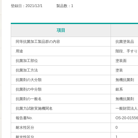
登録日：2021/12/1 製品数：1
項目
同等抗菌加工製品群の内容
抗菌塗装品
用途
階段、手すり
抗菌加工部位
塗装面
抗菌加工方法
塗装
抗菌剤の大分類
無機抗菌剤
抗菌剤の中分類
銀系
抗菌剤の一般名
無機抗菌剤
抗菌力試験実施機関名
一般財団法人
報告書No.
OS-20-0155
耐水性区分
0
耐光性区分
1