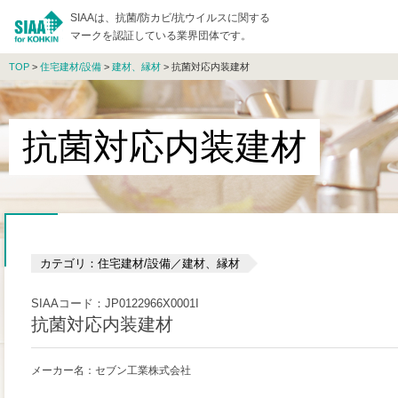
SIAAは、抗菌/防カビ/抗ウイルスに関する
マークを認証している業界団体です。
TOP
>
住宅建材/設備
>
建材、縁材
> 抗菌対応内装建材
抗菌対応内装建材
カテゴリ：住宅建材/設備／建材、縁材
SIAAコード：JP0122966X0001I
抗菌対応内装建材
メーカー名：セブン工業株式会社