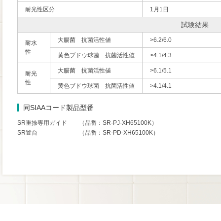
耐光性区分
1月1日
試験結果
大腸菌 抗菌活性値
>6.2/6.0
耐水
性
黄色ブドウ球菌 抗菌活性値
>4.1/4.3
大腸菌 抗菌活性値
>6.1/5.1
耐光
性
黄色ブドウ球菌 抗菌活性値
>4.1/4.1
同SIAAコード製品型番
SR重捺専用ガイド （品番：SR-PJ-XH65100K）
SR置台 （品番：SR-PD-XH65100K）