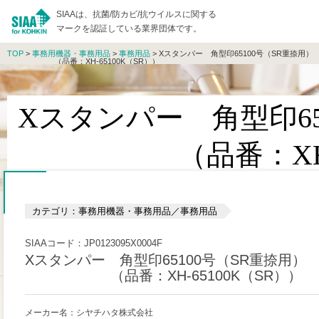
SIAAは、抗菌/防カビ/抗ウイルスに関する
マークを認証している業界団体です。
TOP
>
事務用機器・事務用品
>
事務用品
> Xスタンパー 角型印65100号（SR重捺用）
（品番：XH-65100K（SR））
Xスタンパー 角型印65
（品番：XH-651
カテゴリ：事務用機器・事務用品／事務用品
SIAAコード：JP0123095X0004F
Xスタンパー 角型印65100号（SR重捺用）
（品番：XH-65100K（SR））
メーカー名：シヤチハタ株式会社