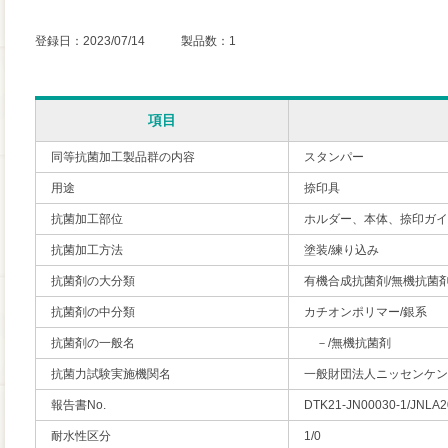
登録日：2023/07/14 製品数：1
項目
同等抗菌加工製品群の内容
スタンパー
用途
捺印具
抗菌加工部位
ホルダー、本体、捺印ガイ
抗菌加工方法
塗装/練り込み
抗菌剤の大分類
有機合成抗菌剤/無機抗菌
抗菌剤の中分類
カチオンポリマー/銀系
抗菌剤の一般名
－/無機抗菌剤
抗菌力試験実施機関名
一般財団法人ニッセンケン
報告書No.
DTK21-JN00030-1/JNLA
耐水性区分
1/0