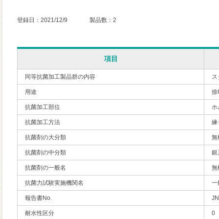
登録日：2021/12/9 製品数：2
項目
同等抗菌加工製品群の内容
ス
用途
捺
抗菌加工部位
ホ
抗菌加工方法
練
抗菌剤の大分類
無
抗菌剤の中分類
銀
抗菌剤の一般名
無
抗菌力試験実施機関名
一
報告書No.
JN
耐水性区分
0