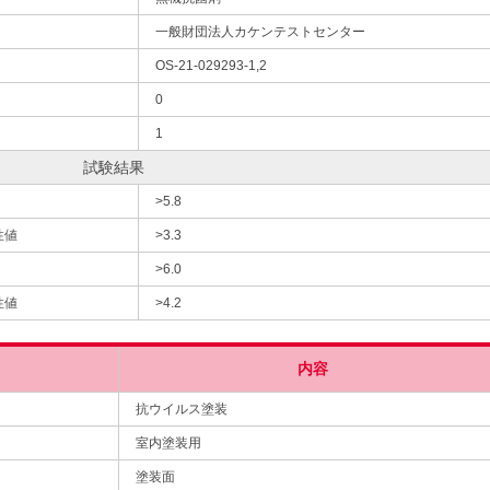
一般財団法人カケンテストセンター
OS-21-029293-1,2
0
1
試験結果
>5.8
性値
>3.3
>6.0
性値
>4.2
内容
抗ウイルス塗装
室内塗装用
塗装面