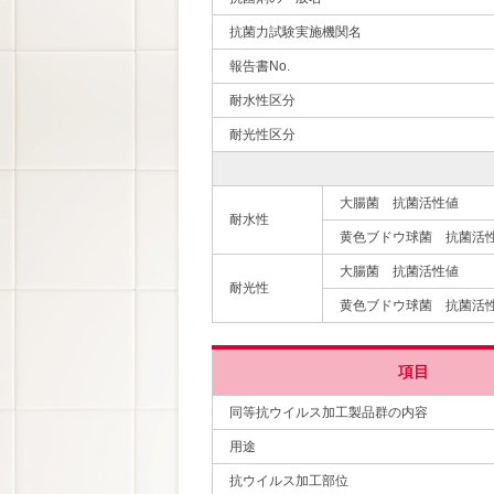
抗菌力試験実施機関名
報告書No.
耐水性区分
耐光性区分
大腸菌 抗菌活性値
耐水性
黄色ブドウ球菌 抗菌活
大腸菌 抗菌活性値
耐光性
黄色ブドウ球菌 抗菌活
項目
同等抗ウイルス加工製品群の内容
用途
抗ウイルス加工部位