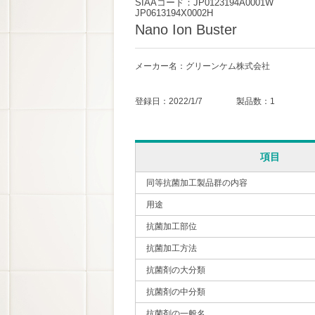
SIAAコード：JP0123194A0001W
JP0613194X0002H
Nano Ion Buster
メーカー名：グリーンケム株式会社
登録日：2022/1/7 製品数：1
項目
同等抗菌加工製品群の内容
用途
抗菌加工部位
抗菌加工方法
抗菌剤の大分類
抗菌剤の中分類
抗菌剤の一般名