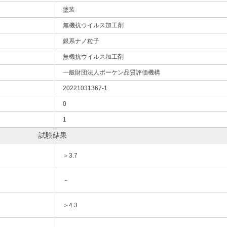
塗装
無機抗ウイルス加工剤
銀系ナノ粒子
無機抗ウイルス加工剤
一般財団法人ボーケン品質評価機構
20221031367-1
0
1
試験結果
＞3.7
－
＞4.3