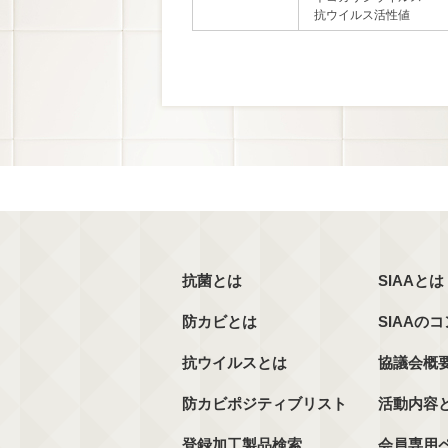
抗ウイルス活性値
抗菌とは
SIAAとは
防カビとは
SIAAの
抗ウイルスとは
協議会概
防カビポジティブリスト
活動内容
登録加工製品検索
会員専用