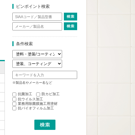
ピンポイント検索
条件検索
※製品名やメーカー名など
抗菌加工
防カビ加工
抗ウイルス加工
業務用除菌膜施工用塗材
抗バイオフィルム加工