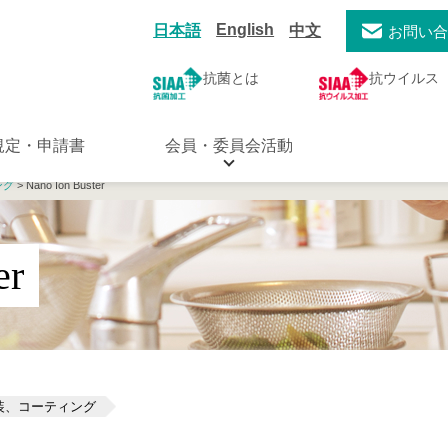
English
日本語
中文
お問い
抗菌とは
抗ウイルス
規定・申請書
会員・委員会活動
ング
> Nano Ion Buster
er
装、コーティング