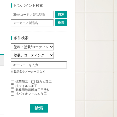
ピンポイント検索
条件検索
※製品名やメーカー名など
抗菌加工
防カビ加工
抗ウイルス加工
業務用除菌膜施工用塗材
抗バイオフィルム加工