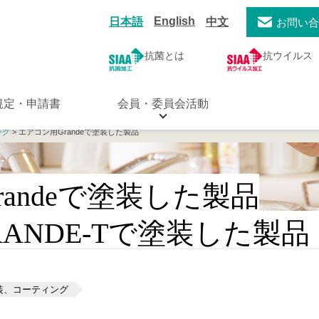
English
日本語
中文
お問い
抗菌とは
抗ウイルス
規定・申請書
会員・委員会活動
ング
> エアコン用Grandeで塗装した製品
andeで塗装した製品
ANDE-Tで塗装した製品
装、コーティング