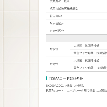
抗菌剤の一般名
抗菌力試験実施機関名
報告書No.
耐水性区分
耐光性区分
大腸菌 抗菌活性値
耐水性
黄色ブドウ球菌 抗菌活
大腸菌 抗菌活性値
耐光性
黄色ブドウ球菌 抗菌活
同SIAAコード製品型番
SK000AC001で塗装した製品
抗菌Agコート エバポレータ用で塗装した製品