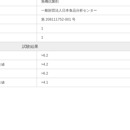
無機抗菌剤
一般財団法人日本食品分析センター
第 208111752-001 号
1
1
試験結果
>6.2
性値
>4.2
>6.2
性値
>4.1