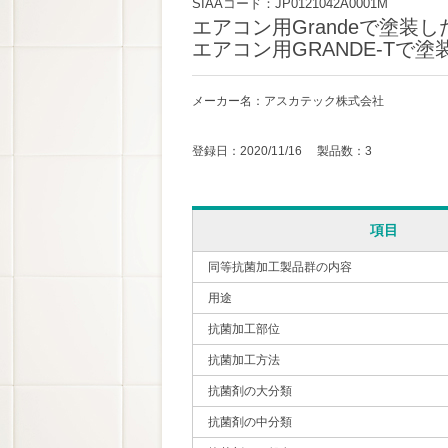
SIAAコード：JP0121042A0001M
エアコン用Grandeで塗装し
エアコン用GRANDE-Tで
メーカー名：アスカテック株式会社
登録日：2020/11/16 製品数：3
項目
同等抗菌加工製品群の内容
用途
抗菌加工部位
抗菌加工方法
抗菌剤の大分類
抗菌剤の中分類