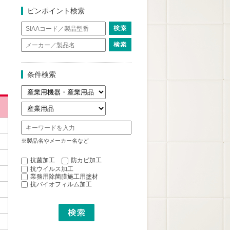
ピンポイント検索
条件検索
※製品名やメーカー名など
抗菌加工
防カビ加工
抗ウイルス加工
業務用除菌膜施工用塗材
抗バイオフィルム加工