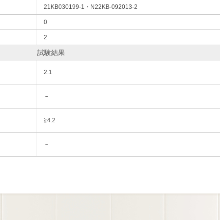
21KB030199-1・N22KB-092013-2
0
2
試験結果
2.1
－
≧4.2
－