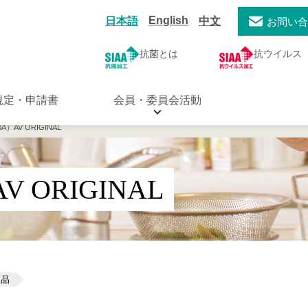
English
日本語
中文
お問い
抗菌とは
抗ウイルス
規定・申請書
会員・委員会活動
A）AV ORIGINAL
V ORIGINAL
用品