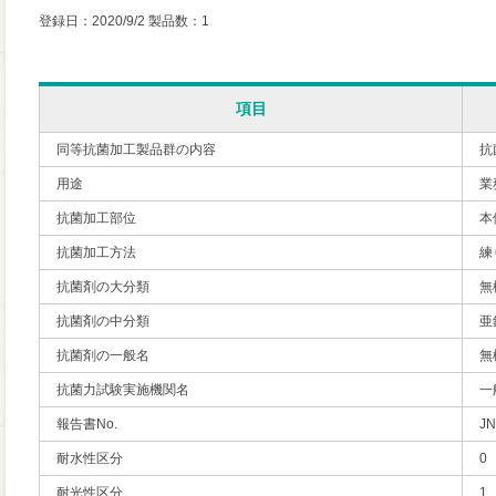
登録日：2020/9/2 製品数：1
項目
同等抗菌加工製品群の内容
抗
用途
業
抗菌加工部位
本
抗菌加工方法
練
抗菌剤の大分類
無
抗菌剤の中分類
亜
抗菌剤の一般名
無
抗菌力試験実施機関名
一
報告書No.
JN
耐水性区分
0
耐光性区分
1