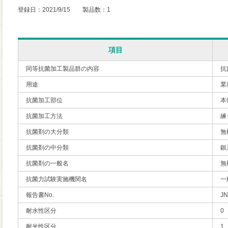
登録日：2021/9/15 製品数：1
項目
同等抗菌加工製品群の内容
抗
用途
業
抗菌加工部位
本
抗菌加工方法
練
抗菌剤の大分類
無
抗菌剤の中分類
銀
抗菌剤の一般名
無
抗菌力試験実施機関名
一
報告書No.
JN
耐水性区分
0
耐光性区分
1