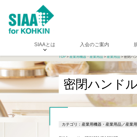
SIAAとは
入会のご案内
TOP
>
産業用機器・産業用品
>
産業用品
> 密閉ハン
密閉ハンドル受/
カテゴリ：産業用機器・産業用品／産業