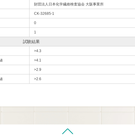
財団法人日本化学繊維検査協会 大阪事業所
CK-32685-1
0
1
試験結果
>4.3
値
>4.1
>2.9
値
>2.6