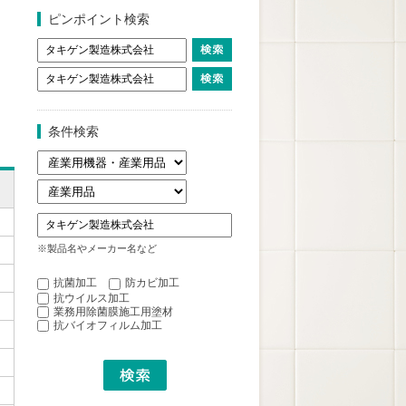
ピンポイント検索
条件検索
※製品名やメーカー名など
抗菌加工
防カビ加工
抗ウイルス加工
業務用除菌膜施工用塗材
抗バイオフィルム加工