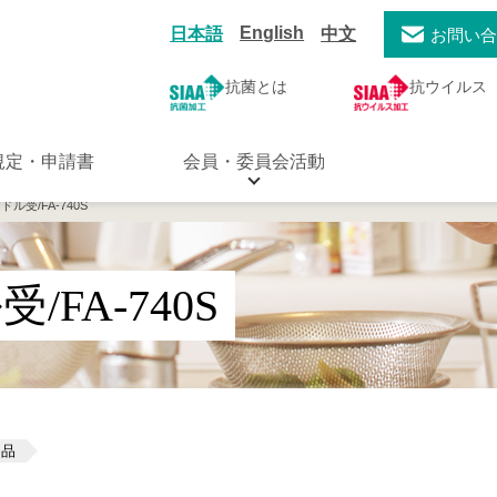
English
日本語
中文
お問い
抗菌とは
抗ウイルス
規定・申請書
会員・委員会活動
ドル受/FA-740S
FA-740S
用品