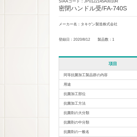
SIAAコード：JP0122145A0010R
密閉ハンドル受/FA-740S
メーカー名：タキゲン製造株式会社
登録日：2020/8/12 製品数：1
項目
同等抗菌加工製品群の内容
用途
抗菌加工部位
抗菌加工方法
抗菌剤の大分類
抗菌剤の中分類
抗菌剤の一般名