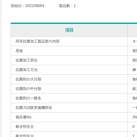
登録日：2022/08/04 製品数：1
項目
同等抗菌加工製品群の内容
オ
用途
密
抗菌加工部位
樹
抗菌加工方法
練
抗菌剤の大分類
無
抗菌剤の中分類
銀
抗菌剤の一般名
無
抗菌力試験実施機関名
一
報告書No.
JN
耐水性区分
0
耐光性区分
1