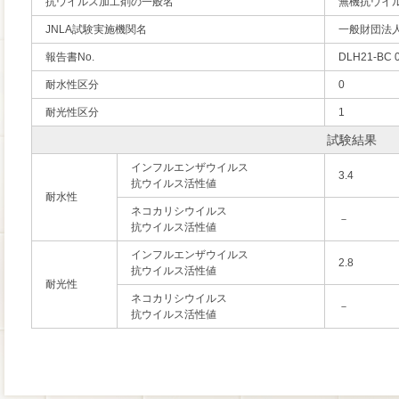
抗ウイルス加工剤の一般名
無機抗ウイ
JNLA試験実施機関名
一般財団法
報告書No.
DLH21-BC 
耐水性区分
0
耐光性区分
1
試験結果
インフルエンザウイルス
3.4
抗ウイルス活性値
耐水性
ネコカリシウイルス
－
抗ウイルス活性値
インフルエンザウイルス
2.8
抗ウイルス活性値
耐光性
ネコカリシウイルス
－
抗ウイルス活性値