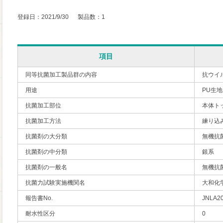
登録日：2021/9/30 製品数：1
項目
同等抗菌加工製品群の内容
抗ウイ
用途
PU生
抗菌加工部位
本体ト
抗菌加工方法
練り込
抗菌剤の大分類
無機抗
抗菌剤の中分類
銀系
抗菌剤の一般名
無機抗
抗菌力試験実施機関名
大和化
報告書No.
JNLA2
耐水性区分
0