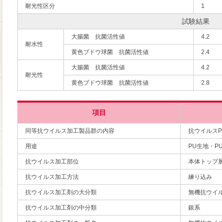
耐光性区分
1
試験結果
大腸菌 抗菌活性値
4.2
耐水性
黄色ブドウ球菌 抗菌活性値
2.4
大腸菌 抗菌活性値
4.2
耐光性
黄色ブドウ球菌 抗菌活性値
2.8
項目
同等抗ウイルス加工製品群の内容
抗ウイルスP
用途
PU生地・P
抗ウイルス加工部位
本体トップ
抗ウイルス加工方法
練り込み
抗ウイルス加工剤の大分類
無機抗ウイ
抗ウイルス加工剤の中分類
銀系