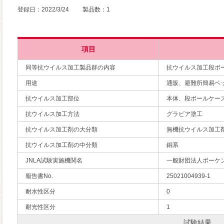
登録日：2022/3/24 製品数：1
項目
同等抗ウイルス加工製品群の内容
抗ウイルス加工段ボ
用途
通販、避難所簡易ベ
抗ウイルス加工部位
本体、段ボールケー
抗ウイルス加工方法
グラビア塗工
抗ウイルス加工剤の大分類
無機抗ウイルス加工
抗ウイルス加工剤の中分類
銅系
JNLA試験実施機関名
一般財団法人ボーケ
報告書No.
25021004939-1
耐水性区分
0
耐光性区分
1
試験結果