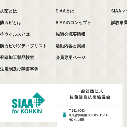
抗菌とは
SIAAとは
SIAA
防カビとは
SIAAのコンセプト
試験事
抗ウイルスとは
協議会概要情報
防カビポジティブリスト
活動内容と実績
登録加工製品検索
会員専用ページ
法規制及び障害事例
〒151-0053
東京都渋谷区代々木2-11-14
NKビル5階