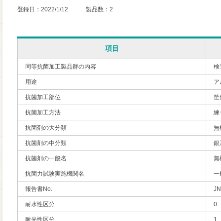
登録日：2022/1/12 製品数：2
項目
同等抗菌加工製品群の内容
検
用途
ア
抗菌加工部位
筐
抗菌加工方法
練
抗菌剤の大分類
無
抗菌剤の中分類
銀
抗菌剤の一般名
無
抗菌力試験実施機関名
一
報告書No.
JN
耐水性区分
0
耐光性区分
1