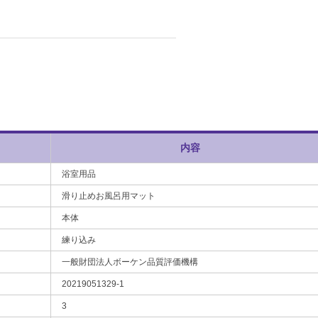
内容
浴室用品
滑り止めお風呂用マット
本体
練り込み
一般財団法人ボーケン品質評価機構
20219051329-1
3