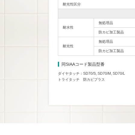
耐光性区分
無処理品
耐水性
防カビ加工製品
無処理品
耐光性
防カビ加工製品
同SIAAコード製品型番
ダイヤタッチ：SD70/S, SD70/M, SD70/L
トライタッチ 防カビプラス