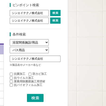
ピンポイント検索
条件検索
※製品名やメーカー名など
抗菌加工
防カビ加工
抗ウイルス加工
業務用除菌膜施工用塗材
抗バイオフィルム加工