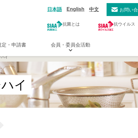
English
日本語
中文
お問い
抗菌とは
抗ウイルス
規定・申請書
会員・委員会活動
チハイ
チハイ