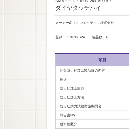
SIAAコード：JP0512401A0001P
ダイヤタッチハイ
メーカー名：シンエイテクノ株式会社
登録日：2020/1/24 製品数：4
項目
同等防カビ加工製品群の内容
用途
防カビ加工部位
防カビ加工方法
防カビ効力試験実施機関名
報告書No.
耐水性区分