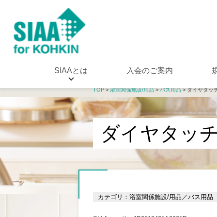
SIAAとは
入会のご案内
TOP
>
浴室関係施設/用品
>
バス用品
> ダイヤタッ
ダイヤタッ
カテゴリ：浴室関係施設/用品／バス用品