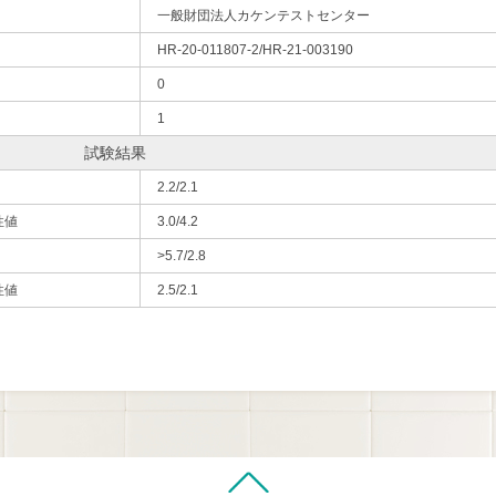
一般財団法人カケンテストセンター
HR-20-011807-2/HR-21-003190
0
1
試験結果
2.2/2.1
性値
3.0/4.2
>5.7/2.8
性値
2.5/2.1