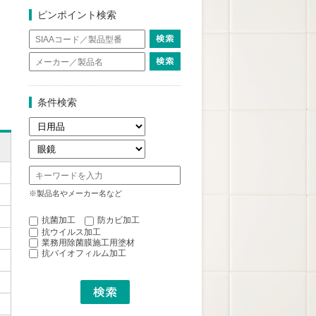
ピンポイント検索
条件検索
※製品名やメーカー名など
抗菌加工
防カビ加工
抗ウイルス加工
業務用除菌膜施工用塗材
抗バイオフィルム加工