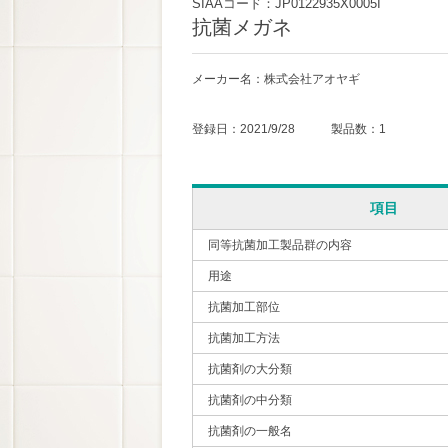
SIAAコード：JP0122935X0005I
抗菌メガネ
メーカー名：株式会社アオヤギ
登録日：2021/9/28 製品数：1
項目
同等抗菌加工製品群の内容
用途
抗菌加工部位
抗菌加工方法
抗菌剤の大分類
抗菌剤の中分類
抗菌剤の一般名