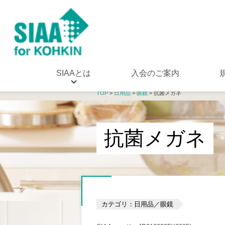
SIAAとは
入会のご案内
TOP
>
日用品
>
眼鏡
> 抗菌メガネ
抗菌メガネ
カテゴリ：日用品／眼鏡