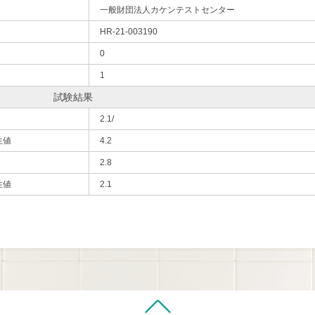
一般財団法人カケンテストセンター
HR-21-003190
0
1
試験結果
2.1/
性値
4.2
2.8
性値
2.1