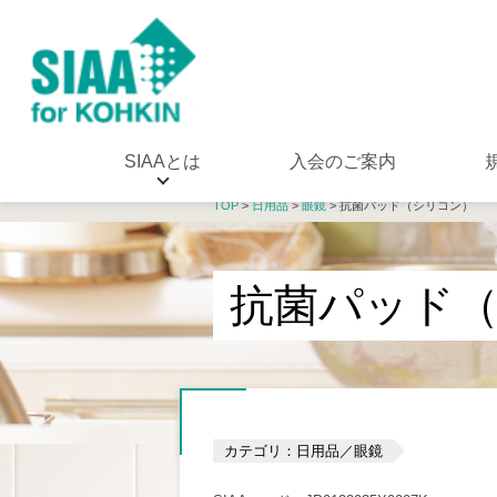
SIAAとは
入会のご案内
TOP
>
日用品
>
眼鏡
> 抗菌パッド（シリコン）
抗菌パッド
カテゴリ：日用品／眼鏡