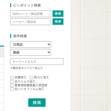
ピンポイント検索
条件検索
※製品名やメーカー名など
抗菌加工
防カビ加工
抗ウイルス加工
業務用除菌膜施工用塗材
抗バイオフィルム加工