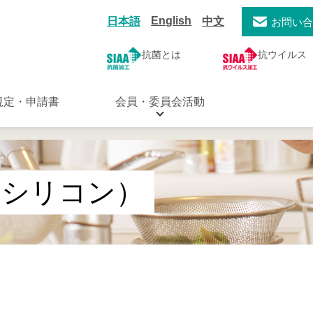
English
日本語
中文
お問い
抗菌とは
抗ウイルス
規定・申請書
会員・委員会活動
（シリコン）