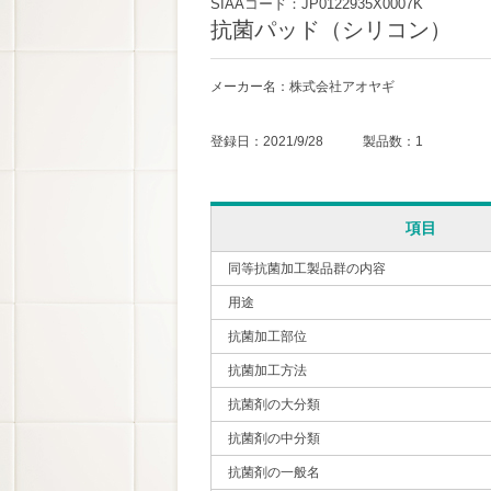
SIAAコード：JP0122935X0007K
抗菌パッド（シリコン）
メーカー名：株式会社アオヤギ
登録日：2021/9/28 製品数：1
項目
同等抗菌加工製品群の内容
用途
抗菌加工部位
抗菌加工方法
抗菌剤の大分類
抗菌剤の中分類
抗菌剤の一般名