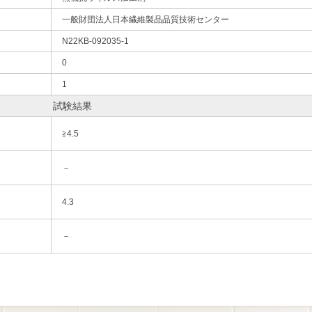
一般財団法人日本繊維製品品質技術センター
N22KB-092035-1
0
1
試験結果
≧4.5
－
4.3
－