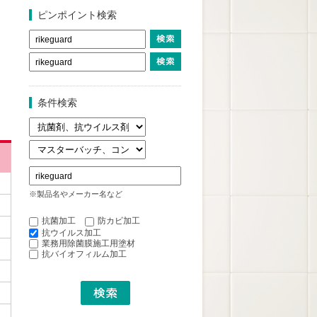
ピンポイント検索
条件検索
※製品名やメーカー名など
抗菌加工
防カビ加工
抗ウイルス加工
業務用除菌膜施工用塗材
抗バイオフィルム加工