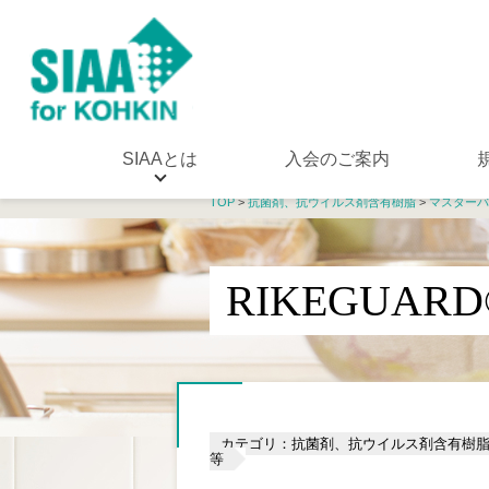
SIAAとは
入会のご案内
TOP
>
抗菌剤、抗ウイルス剤含有樹脂
>
マスターバ
RIKEGUARD
カテゴリ：抗菌剤、抗ウイルス剤含有樹
等