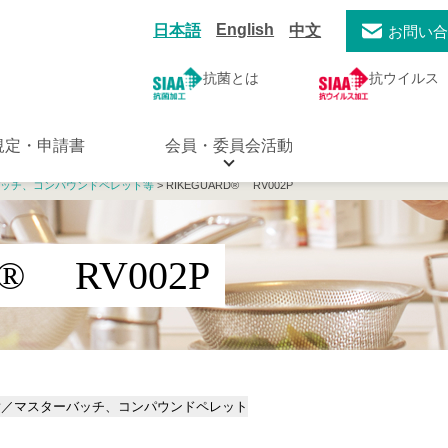
English
日本語
中文
お問い
抗菌とは
抗ウイルス
規定・申請書
会員・委員会活動
ッチ、コンパウンドペレット等
> RIKEGUARD® RV002P
® RV002P
脂／マスターバッチ、コンパウンドペレット