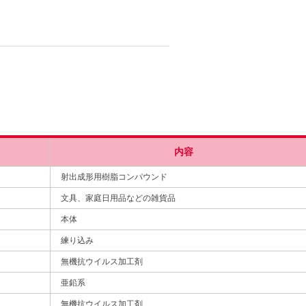
内容
射出成形用樹脂コンパウンド
文具、家庭日用品などの雑貨品
本体
練り込み
無機抗ウイルス加工剤
亜鉛系
無機抗ウイルス加工剤