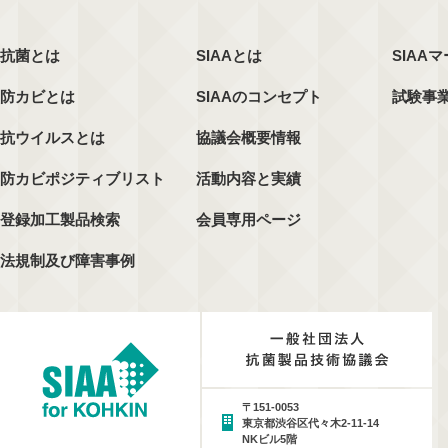
抗菌とは
SIAAとは
SIAA
防カビとは
SIAAのコンセプト
試験事
抗ウイルスとは
協議会概要情報
防カビポジティブリスト
活動内容と実績
登録加工製品検索
会員専用ページ
法規制及び障害事例
〒151-0053
東京都渋谷区代々木2-11-14
NKビル5階