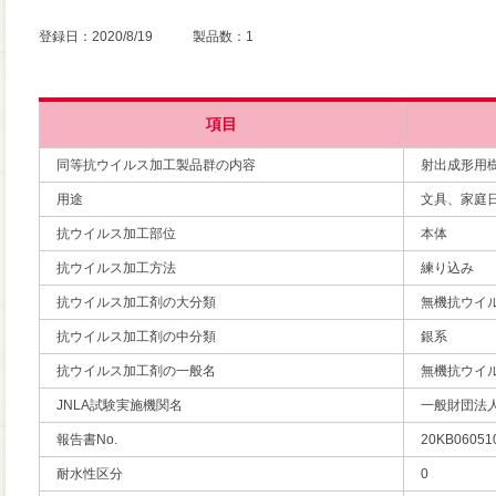
登録日：2020/8/19 製品数：1
項目
同等抗ウイルス加工製品群の内容
射出成形用
用途
文具、家庭
抗ウイルス加工部位
本体
抗ウイルス加工方法
練り込み
抗ウイルス加工剤の大分類
無機抗ウイ
抗ウイルス加工剤の中分類
銀系
抗ウイルス加工剤の一般名
無機抗ウイ
JNLA試験実施機関名
一般財団法
報告書No.
20KB06051
耐水性区分
0