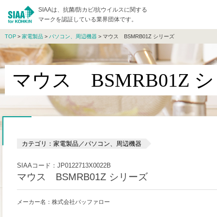
SIAAは、抗菌/防カビ/抗ウイルスに関する
マークを認証している業界団体です。
TOP
>
家電製品
>
パソコン、周辺機器
> マウス BSMRB01Z シリーズ
マウス BSMRB01Z 
カテゴリ：家電製品／パソコン、周辺機器
SIAAコード：JP0122713X0022B
マウス BSMRB01Z シリーズ
メーカー名：株式会社バッファロー