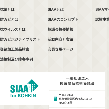
抗菌とは
SIAAとは
SIAA
防カビとは
SIAAのコンセプト
試験事
抗ウイルスとは
協議会概要情報
防カビポジティブリスト
活動内容と実績
登録加工製品検索
会員専用ページ
法規制及び障害事例
〒151-0053
東京都渋谷区代々木2-11-14
NKビル5階