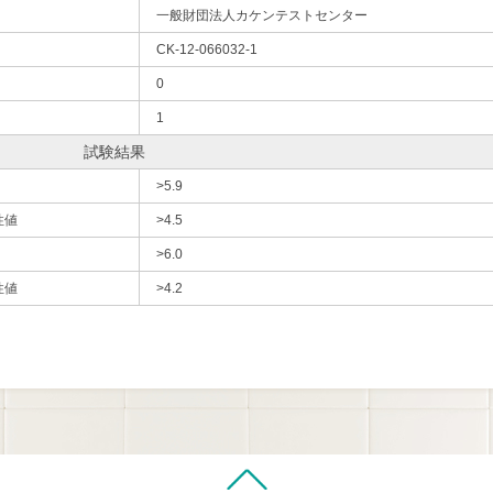
一般財団法人カケンテストセンター
CK-12-066032-1
0
1
試験結果
>5.9
性値
>4.5
>6.0
性値
>4.2