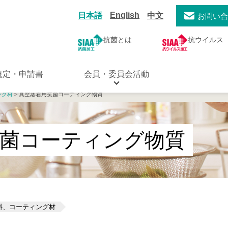
English
日本語
中文
お問い
抗菌とは
抗ウイルス
規定・申請書
会員・委員会活動
ング材
> 真空蒸着用抗菌コーティング物質
抗菌コーティング物質
料、コーティング材