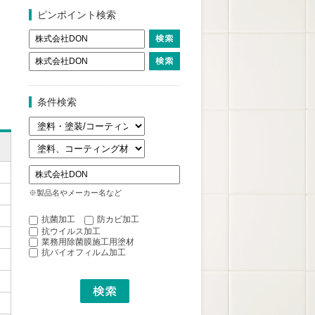
ピンポイント検索
条件検索
※製品名やメーカー名など
抗菌加工
防カビ加工
抗ウイルス加工
業務用除菌膜施工用塗材
抗バイオフィルム加工