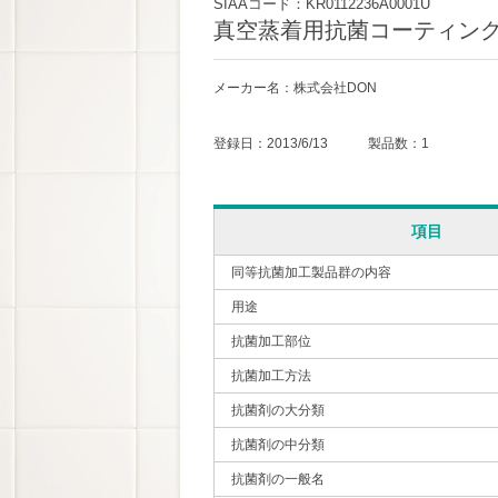
SIAAコード：KR0112236A0001U
真空蒸着用抗菌コーティン
メーカー名：株式会社DON
登録日：2013/6/13 製品数：1
項目
同等抗菌加工製品群の内容
用途
抗菌加工部位
抗菌加工方法
抗菌剤の大分類
抗菌剤の中分類
抗菌剤の一般名