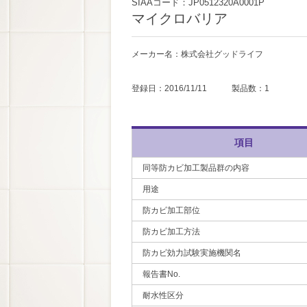
SIAAコード：JP0512320A0001P
マイクロバリア
メーカー名：株式会社グッドライフ
登録日：2016/11/11 製品数：1
項目
同等防カビ加工製品群の内容
用途
防カビ加工部位
防カビ加工方法
防カビ効力試験実施機関名
報告書No.
耐水性区分