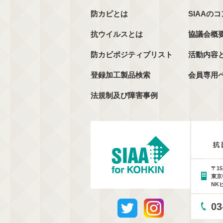
防カビとは
SIAAの
抗ウイルスとは
協議会概
防カビポジティブリスト
活動内容
登録加工製品検索
会員専用
法規制及び障害事例
〒15
東京
NK
03