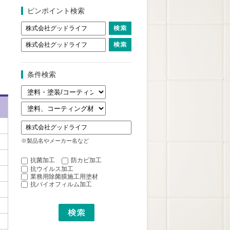
ピンポイント検索
条件検索
※製品名やメーカー名など
抗菌加工
防カビ加工
抗ウイルス加工
業務用除菌膜施工用塗材
抗バイオフィルム加工