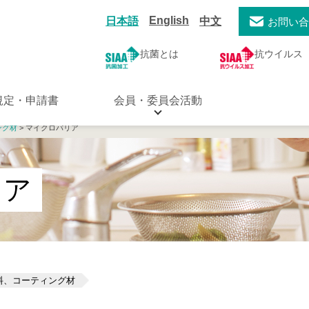
English
日本語
中文
お問い
抗菌とは
抗ウイルス
規定・申請書
会員・委員会活動
ング材
> マイクロバリア
リア
料、コーティング材