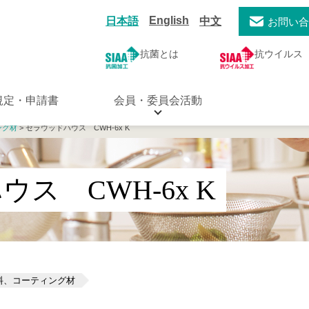
English
日本語
中文
お問い
抗菌とは
抗ウイルス
規定・申請書
会員・委員会活動
ング材
> セラウッドハウス CWH-6x K
ス CWH-6x K
料、コーティング材