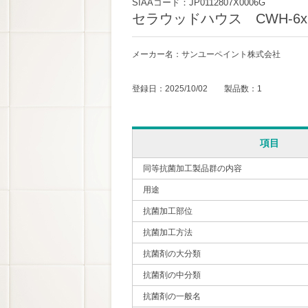
SIAAコード：JP0112807X0006G
セラウッドハウス CWH-6x
メーカー名：サンユーペイント株式会社
登録日：2025/10/02 製品数：1
項目
同等抗菌加工製品群の内容
用途
抗菌加工部位
抗菌加工方法
抗菌剤の大分類
抗菌剤の中分類
抗菌剤の一般名