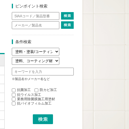
ピンポイント検索
条件検索
※製品名やメーカー名など
抗菌加工
防カビ加工
抗ウイルス加工
業務用除菌膜施工用塗材
抗バイオフィルム加工