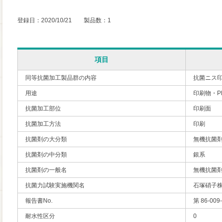
登録日：2020/10/21 製品数：1
項目
同等抗菌加工製品群の内容
抗菌ニス印刷
用途
印刷物・P
抗菌加工部位
印刷面
抗菌加工方法
印刷
抗菌剤の大分類
無機抗菌
抗菌剤の中分類
銀系
抗菌剤の一般名
無機抗菌
抗菌力試験実施機関名
石塚硝子株
報告書No.
第 86-009
耐水性区分
0