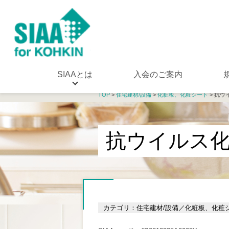
SIAAとは
入会のご案内
TOP
>
住宅建材/設備
>
化粧板、化粧シート
> 抗ウ
抗ウイルス
カテゴリ：住宅建材/設備／化粧板、化粧