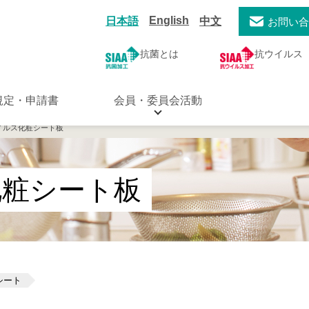
English
日本語
中文
お問い
抗菌とは
抗ウイルス
規定・申請書
会員・委員会活動
イルス化粧シート板
化粧シート板
シート