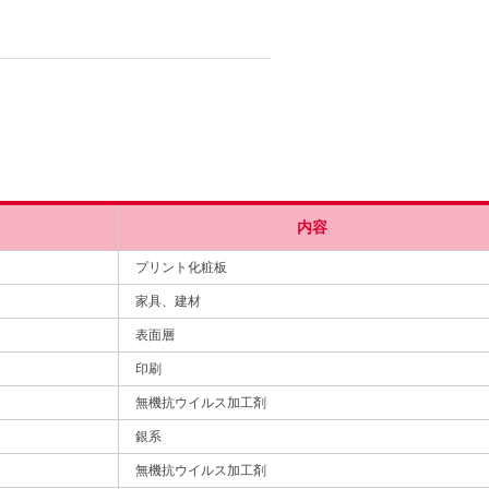
内容
プリント化粧板
家具、建材
表面層
印刷
無機抗ウイルス加工剤
銀系
無機抗ウイルス加工剤