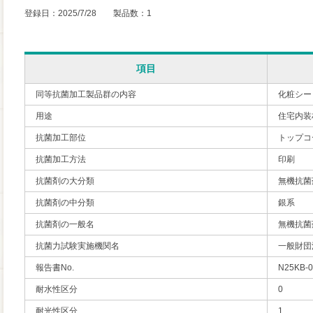
登録日：2025/7/28 製品数：1
項目
同等抗菌加工製品群の内容
化粧シー
用途
住宅内装
抗菌加工部位
トップコ
抗菌加工方法
印刷
抗菌剤の大分類
無機抗菌
抗菌剤の中分類
銀系
抗菌剤の一般名
無機抗菌
抗菌力試験実施機関名
一般財団
報告書No.
N25KB-0
耐水性区分
0
耐光性区分
1