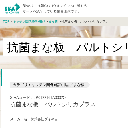
SIAAは、抗菌/防カビ/抗ウイルスに関する
マークを認証している業界団体です。
TOP
>
キッチン関係施設/用品
>
まな板
> 抗菌まな板 パルトシリカプラス
抗菌まな板 パルト
カテゴリ：キッチン関係施設/用品／まな板
SIAAコード：JP0122161A0002Q
抗菌まな板 パルトシリカプラス
メーカー名：株式会社ダイキョー