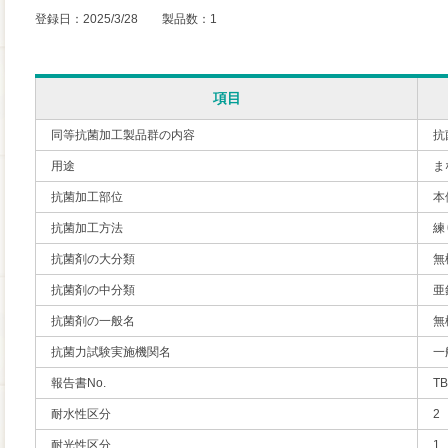
登録日：2025/3/28 製品数：1
項目
同等抗菌加工製品群の内容
抗
用途
ま
抗菌加工部位
本
抗菌加工方法
練
抗菌剤の大分類
無
抗菌剤の中分類
亜
抗菌剤の一般名
無
抗菌力試験実施機関名
一
報告書No.
TB
耐水性区分
2
耐光性区分
1