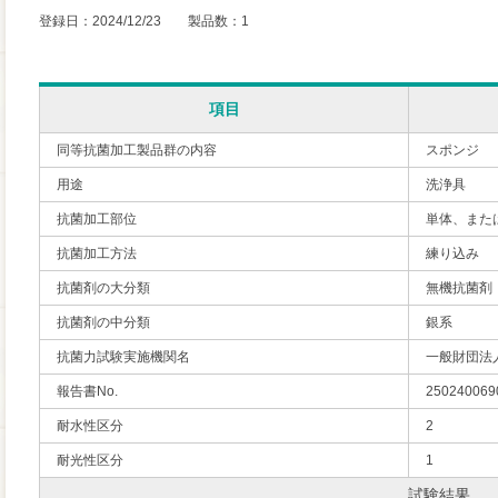
登録日：2024/12/23 製品数：1
項目
同等抗菌加工製品群の内容
スポンジ
用途
洗浄具
抗菌加工部位
単体、また
抗菌加工方法
練り込み
抗菌剤の大分類
無機抗菌剤
抗菌剤の中分類
銀系
抗菌力試験実施機関名
一般財団法
報告書No.
250240069
耐水性区分
2
耐光性区分
1
試験結果